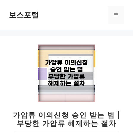
컨
텐
보스포털
메
츠
로
뉴
건
너
뛰
기
가압류 이의신청 승인 받는 법 |
부당한 가압류 해제하는 절차