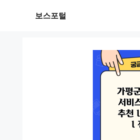
컨
텐
보스포털
츠
로
건
너
뛰
기