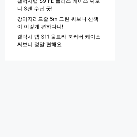
갤럭시탭 S9 FE 플러스 케이스 써보
니 S펜 수납 굿!
강아지리드줄 5m 그린 써보니 산책
이 이렇게 편하다니!
갤럭시 탭 S11 울트라 북커버 케이스
써보니 정말 편해요