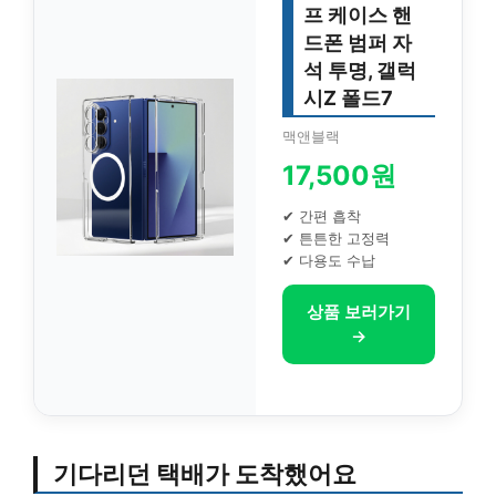
프 케이스 핸
드폰 범퍼 자
석 투명, 갤럭
시Z 폴드7
맥앤블랙
17,500원
✔ 간편 흡착
✔ 튼튼한 고정력
✔ 다용도 수납
상품 보러가기
→
기다리던 택배가 도착했어요