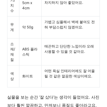
기/
차지하지 않아 좋았어요.
5cm x
치
4cm
수
가볍고 심플해서 벽에 붙여도 전
무
약 50g
혀 부담스럽지 않겠어요.
게
소
매끈하고 단단한 느낌이라 오래
재/
ABS 플라
사용할 수 있을 것 같아요.
재
스틱
질
어떤 욕실 인테리어에도 잘 어울
색
화이트
릴 것 같은 깔끔한 색상이에요.
상
실물을 보는 순간 ‘잘 샀다’는 생각이 들었어요. 사진
보다 훨씬 깔끔하고, 만져보니 품질도 좋더라고요.