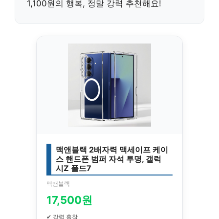
1,100원
의 행복, 정말 강력 추천해요!
맥앤블랙 2배자력 맥세이프 케이
스 핸드폰 범퍼 자석 투명, 갤럭
시Z 폴드7
맥앤블랙
17,500원
✔ 강력 흡착