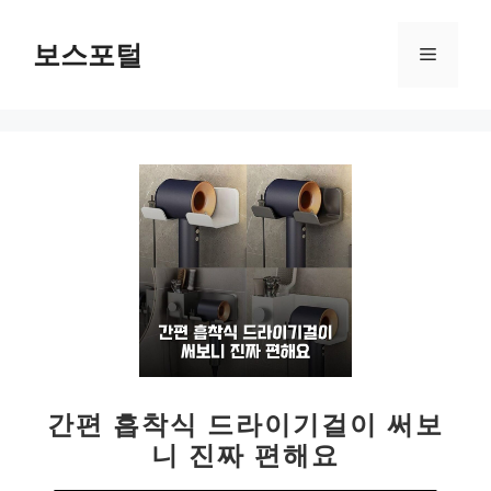
컨
텐
보스포털
메
츠
로
뉴
건
너
뛰
기
간편 흡착식 드라이기걸이 써보
니 진짜 편해요