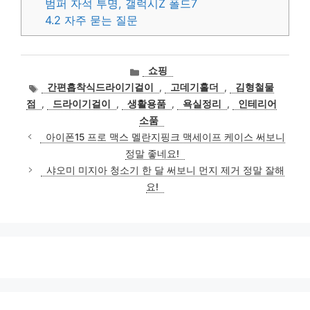
범퍼 자석 투명, 갤럭시Z 폴드7
4.2
자주 묻는 질문
카
쇼핑
테
태
간편흡착식드라이기걸이
,
고데기홀더
,
김형철물
고
그
점
,
드라이기걸이
,
생활용품
,
욕실정리
,
인테리어
리
소품
아이폰15 프로 맥스 멜란지핑크 맥세이프 케이스 써보니
정말 좋네요!
샤오미 미지아 청소기 한 달 써보니 먼지 제거 정말 잘해
요!