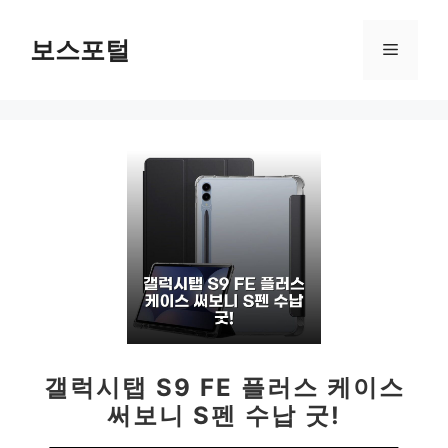
컨
텐
보스포털
메
츠
로
뉴
건
너
뛰
기
갤럭시탭 S9 FE 플러스 케이스
써보니 S펜 수납 굿!