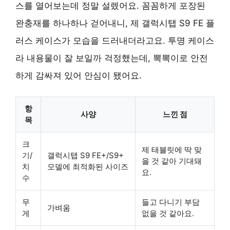
스를 열어보는데 정말 설렜어요. 꼼꼼하게 포장된
완충재를 하나하나 걷어내니, 제 갤럭시탭 S9 FE 플
러스 케이스가 모습을 드러내더라고요. 투명 케이스
라 내용물이 잘 보일까 걱정했는데, 뽁뽁이로 안전
하게 감싸져 있어 안심이 됐어요.
항
사양
느낀 점
목
크
제 태블릿에 딱 맞
기/
갤럭시탭 S9 FE+/S9+
을 것 같아 기대돼
치
모델에 최적화된 사이즈
요.
수
무
들고 다니기 부담
가벼움
게
없을 것 같아요.