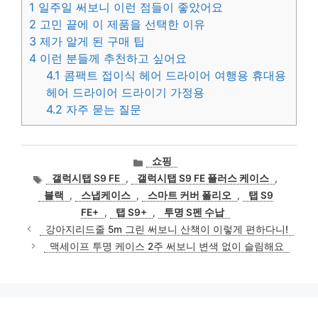
1
일주일 써보니 이런 점들이 좋았어요
2
고민 끝에 이 제품을 선택한 이유
3
제가 알게 된 구매 팁
4
이런 분들께 추천하고 싶어요
4.1
콤팩트 접이식 헤어 드라이어 여행용 휴대용
헤어 드라이어 드라이기 가정용
4.2
자주 묻는 질문
카
쇼핑
테
태
갤럭시탭 S9 FE
,
갤럭시탭 S9 FE 플러스 케이스
,
고
그
블랙
,
스냅케이스
,
스마트 커버 폴리오
,
탭 S9
리
FE+
,
탭 S9+
,
투명 S펜 수납
강아지리드줄 5m 그린 써보니 산책이 이렇게 편하다니!
맥세이프 투명 케이스 2주 써보니 변색 없이 슬림해요