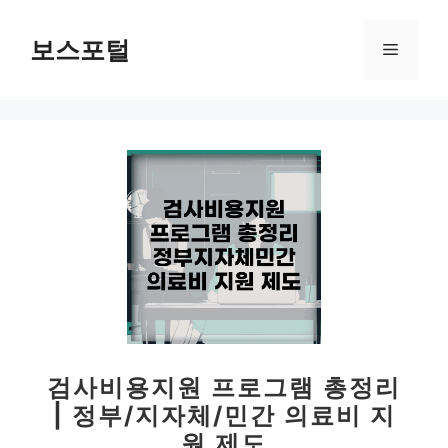
컨
텐
보스포털
메
츠
로
뉴
건
너
뛰
기
검사비용지원 프로그램 총정리
| 정부/지자체/민간 의료비 지
원 제도