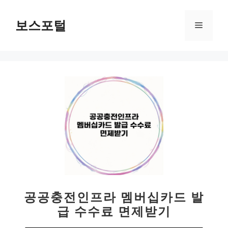
컨
텐
보스포털
메
츠
로
뉴
건
너
뛰
기
공공충전인프라 멤버십카드 발
급 수수료 면제받기