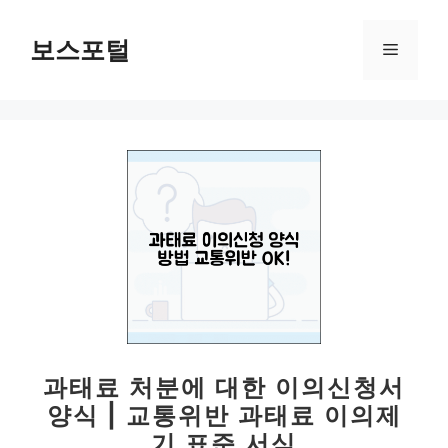
컨
텐
보스포털
메
츠
로
뉴
건
너
뛰
기
과태료 처분에 대한 이의신청서
양식 | 교통위반 과태료 이의제
기 표준 서식