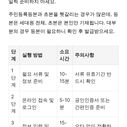
일찍 준비하지 마세요.
주민등록등본과 초본을 헷갈리는 경우가 많은데, 등
본은 세대원 전체, 초본은 본인만 기재됩니다. 대부
분의 경우 등본이 필요하니 확인 후 발급받으세요.
단
소요
실행 방법
주의사항
계
시간
1
필요 서류 및
10-
서류 유효기간 반
단
정보 준비
15분
드시 확인
계
2
온라인 접속 및
5-10
공인인증서 또는
단
로그인
분
간편인증 준비
계
3
15-
정보 입력 및
오타 없이 정확하