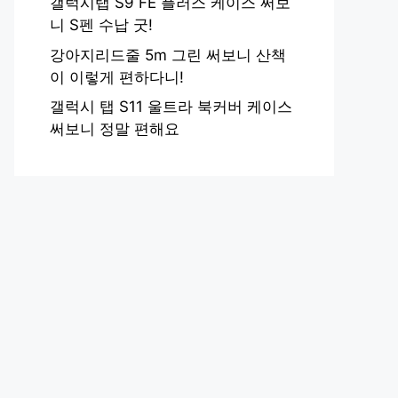
갤럭시탭 S9 FE 플러스 케이스 써보
니 S펜 수납 굿!
강아지리드줄 5m 그린 써보니 산책
이 이렇게 편하다니!
갤럭시 탭 S11 울트라 북커버 케이스
써보니 정말 편해요