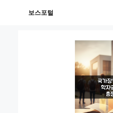
컨
텐
보스포털
츠
로
건
너
뛰
기