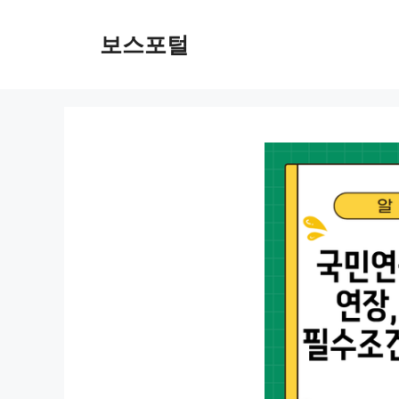
컨
텐
보스포털
츠
로
건
너
뛰
기