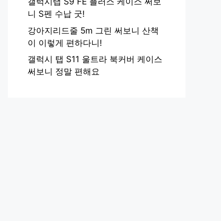
갤럭시탭 S9 FE 플러스 케이스 써보
니 S펜 수납 굿!
강아지리드줄 5m 그린 써보니 산책
이 이렇게 편하다니!
갤럭시 탭 S11 울트라 북커버 케이스
써보니 정말 편해요