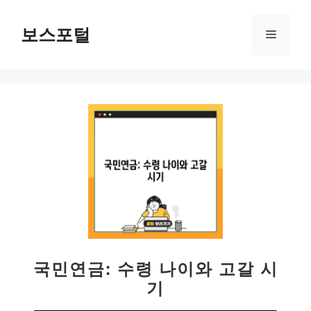
컨
텐
보스포털
메
츠
로
뉴
건
너
뛰
기
국민연금: 수령 나이와 고갈 시
기