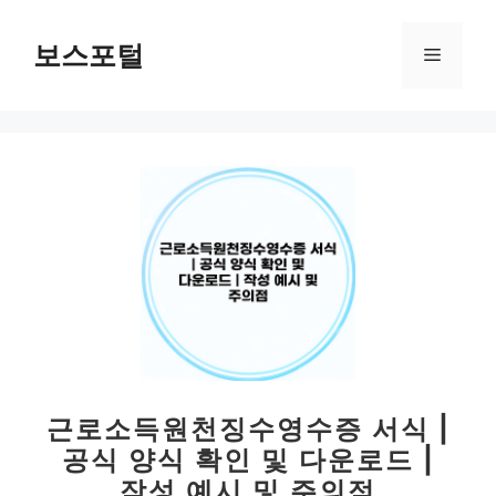
컨
텐
보스포털
메
츠
로
뉴
건
너
뛰
기
근로소득원천징수영수증 서식 |
공식 양식 확인 및 다운로드 |
작성 예시 및 주의점