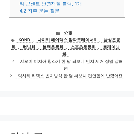
티 콘센트 난연재질 블랙, 1개
4.2
자주 묻는 질문
카
쇼핑
테
태
KOND
,
나이키 에어맥스 알파트레이너6
,
남성운동
고
그
화
,
런닝화
,
블랙운동화
,
스포츠운동화
,
트레이닝
리
화
샤오미 미지아 청소기 한 달 써보니 먼지 제거 정말 잘해
요!
럭셔리 라텍스 벤치방석 한 달 써보니 편안함에 반했어요