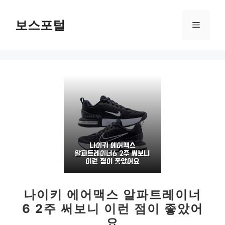
컨
텐
보스포털
메
츠
로
뉴
건
너
뛰
기
나이키 에어맥스 알파트레이너
6 2주 써보니 이런 점이 좋았어
요