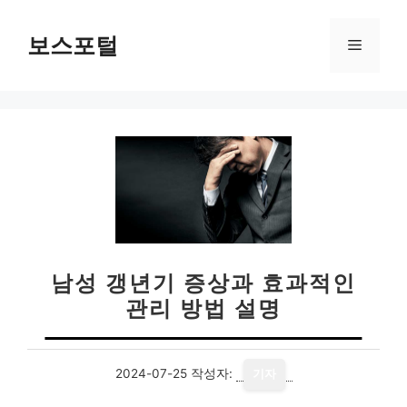
컨
텐
보스포털
메
츠
로
뉴
건
너
뛰
기
남성 갱년기 증상과 효과적인
관리 방법 설명
2024-07-25
작성자:
기자