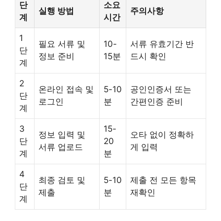
단
소요
실행 방법
주의사항
계
시간
1
필요 서류 및
10-
서류 유효기간 반
단
정보 준비
15분
드시 확인
계
2
온라인 접속 및
5-10
공인인증서 또는
단
로그인
분
간편인증 준비
계
3
15-
정보 입력 및
오타 없이 정확하
단
20
서류 업로드
게 입력
계
분
4
최종 검토 및
5-10
제출 전 모든 항목
단
제출
분
재확인
계