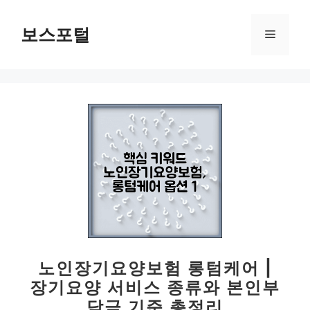
컨
텐
보스포털
메
츠
로
뉴
건
너
뛰
기
노인장기요양보험 롱텀케어 |
장기요양 서비스 종류와 본인부
담금 기준 총정리