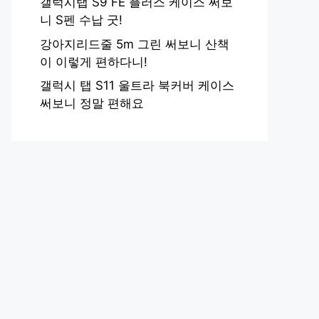
갤럭시탭 S9 FE 플러스 케이스 써보
니 S펜 수납 굿!
강아지리드줄 5m 그린 써보니 산책
이 이렇게 편하다니!
갤럭시 탭 S11 울트라 북커버 케이스
써보니 정말 편해요