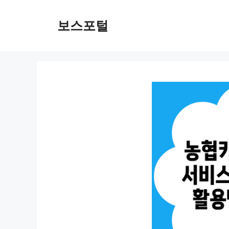
컨
텐
보스포털
츠
로
건
너
뛰
기