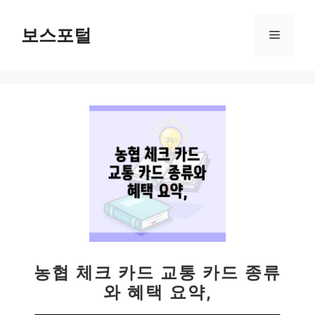
컨
텐
보스포털
메
츠
로
뉴
건
너
뛰
기
농협 체크 카드 교통 카드 종류
와 혜택 요약,