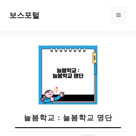
컨
텐
보스포털
메
츠
로
뉴
건
너
뛰
기
늘봄학교 : 늘봄학교 명단