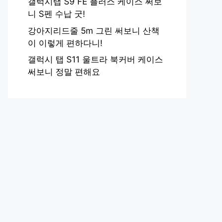
갤럭시탭 S9 FE 플러스 케이스 써보
니 S펜 수납 굿!
강아지리드줄 5m 그린 써보니 산책
이 이렇게 편하다니!
갤럭시 탭 S11 울트라 북커버 케이스
써보니 정말 편해요