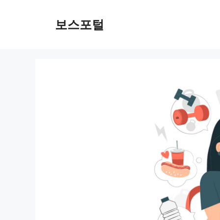
컨
텐
보스포털
츠
로
건
너
뛰
기