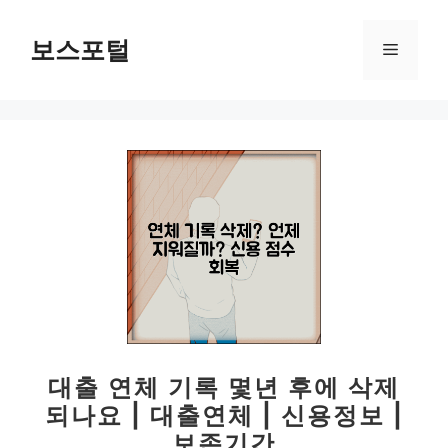
컨
텐
보스포털
메
츠
로
뉴
건
너
뛰
기
대출 연체 기록 몇년 후에 삭제
되나요 | 대출연체 | 신용정보 |
보존기간