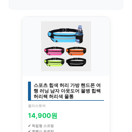
스포츠 힙색 허리 가방 핸드폰 여
행 러닝 남자 아웃도어 물병 힙쌕
허리쌕 허리색 물통
움이스토어
14,900원
✔ 독립형 스프링
✔ 호텔식 유로탑