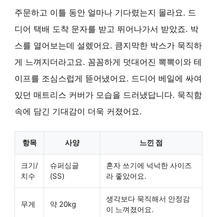
주문하고 이틀 동안 얼마나 기다렸는지 몰라요. 드
디어 택배 도착 문자를 받고 뛰어나가서 받았죠. 박
스를 열어보는데 설렜어요. 큼지막한 박스가 묵직하
게 느껴지더라고요. 꼼꼼하게 덧대어진 뽁뽁이와 테
이프를 조심스럽게 뜯어냈어요. 드디어 베일에 싸여
있던 매트리스 커버가 모습을 드러냈답니다. 묵직함
속에 담긴 기대감이 더욱 커졌어요.
항목
사양
느낀 점
크기/
슈퍼싱글
혼자 쓰기에 넉넉한 사이즈
치수
(SS)
라 좋았어요.
생각보다 묵직해서 안정감
무게
약 20kg
이 느껴졌어요.