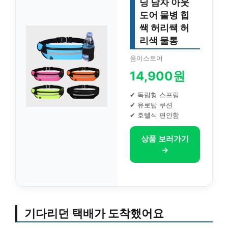
닝 남자 아웃
도어 물병 힙
쌕 허리쌕 허
리색 물통
움이스토어
14,900원
✔ 독립형 스프링
✔ 유로탑 쿠션
✔ 호텔식 편안함
상품 보러가기
→
기다리던 택배가 도착했어요