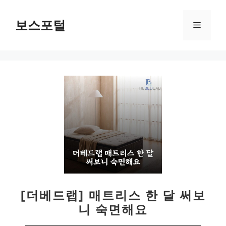
컨
텐
보스포털
메
츠
로
뉴
건
너
뛰
기
[더베드랩] 매트리스 한 달 써보
니 숙면해요