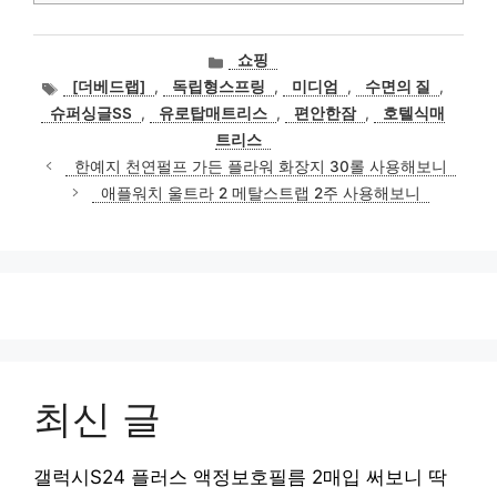
카
쇼핑
테
태
[더베드랩]
,
독립형스프링
,
미디엄
,
수면의 질
,
고
그
슈퍼싱글SS
,
유로탑매트리스
,
편안한잠
,
호텔식매
리
트리스
한예지 천연펄프 가든 플라워 화장지 30롤 사용해보니
애플워치 울트라 2 메탈스트랩 2주 사용해보니
최신 글
갤럭시S24 플러스 액정보호필름 2매입 써보니 딱