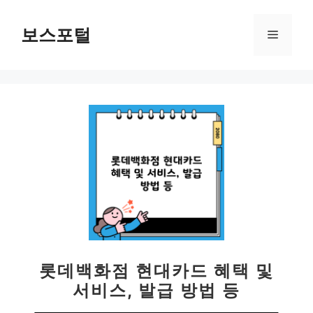
컨
텐
보스포털
메
츠
로
뉴
건
너
뛰
기
롯데백화점 현대카드 혜택 및
서비스, 발급 방법 등