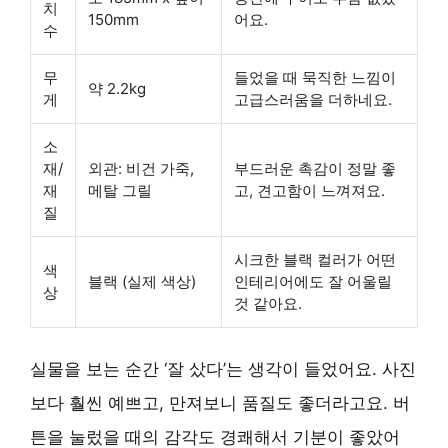
치
150mm
어요
.
수
무
들었을 때 묵직한 느낌이
약 2.2kg
게
고급스러움을 더하네요
.
소
재/
외관: 비건 가죽,
부드러운 촉감이 정말 좋
재
메탈 그릴
고,
견고함이 느껴져요
.
질
시크한 블랙 컬러가
어떤
색
블랙 (실제 색상)
인테리어에도 잘 어울릴
상
것 같아요
.
실물을 보는 순간 ‘잘 샀다’는 생각이 들었어요. 사진
보다 훨씬 예쁘고, 만져보니 품질도 좋더라고요.
버
튼을 눌렀을 때의 감각
도 경쾌해서 기분이 좋았어