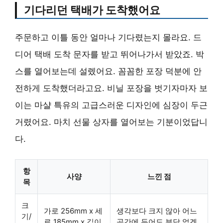
기다리던 택배가 도착했어요
주문하고 이틀 동안 얼마나 기다렸는지 몰라요. 드
디어 택배 도착 문자를 받고 뛰어나가서 받았죠. 박
스를 열어보는데 설렜어요.
꼼꼼한 포장
덕분에 안
전하게 도착했더라고요. 비닐 포장을 벗기자마자 보
이는 마샬 특유의 고급스러운 디자인에 심장이 두근
거렸어요. 마치 선물 상자를 열어보는 기분이었답니
다.
항
사양
느낀 점
목
크
가로 256mm x 세
생각보다 크지 않아
어느
기/
로 185mm x 깊이
공간에 두어도 부담 없겠