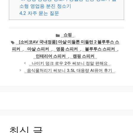
소형 영업용 분진 청소기
4.2
자주 묻는 질문
카
쇼핑
테
태
[소비코AV 국내정품] 마샬 미들톤 미들턴 2 블루투스 스
고
그
피커
,
마샬 스피커
,
명품 스피커
,
블루투스 스피커
,
리
인테리어 스피커
,
캠핑 스피커
나이키 덩크 로우 2주 써보니 정말 편해요
음식물처리기 써보니 3.5L 대용량 AI퓨어 후기
최신 글