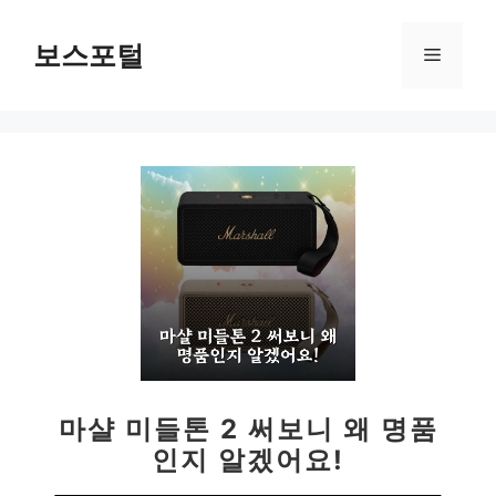
컨
텐
보스포털
메
츠
로
뉴
건
너
뛰
기
마샬 미들톤 2 써보니 왜 명품
인지 알겠어요!