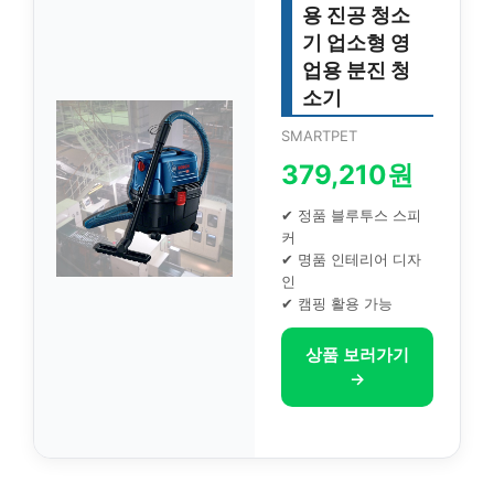
용 진공 청소
기 업소형 영
업용 분진 청
소기
SMARTPET
379,210원
✔ 정품 블루투스 스피
커
✔ 명품 인테리어 디자
인
✔ 캠핑 활용 가능
상품 보러가기
→