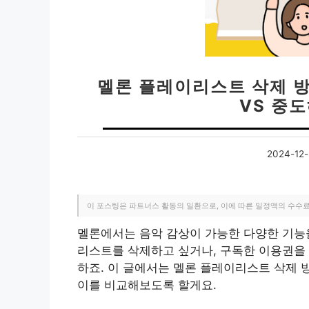
멜론 플레이리스트 삭제 방
VS 중
2024-12-
이 포스팅은 파트너스 활동의 일환으로, 이에 따른 일정액의 수수
멜론에서는 음악 감상이 가능한 다양한 기능을
리스트를 삭제하고 싶거나, 구독한 이용권을
하죠. 이 글에서는 멜론 플레이리스트 삭제 
이를 비교해보도록 할게요.