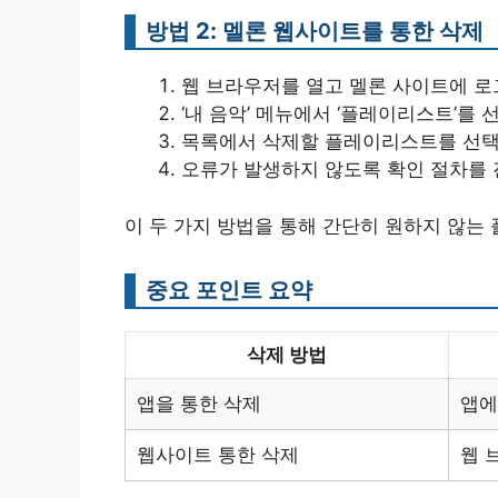
방법 2: 멜론 웹사이트를 통한 삭제
웹 브라우저를 열고 멜론 사이트에 로
‘내 음악’ 메뉴에서 ‘플레이리스트’를 
목록에서 삭제할 플레이리스트를 선택한 
오류가 발생하지 않도록 확인 절차를 
이 두 가지 방법을 통해 간단히 원하지 않는
중요 포인트 요약
삭제 방법
앱을 통한 삭제
앱에
웹사이트 통한 삭제
웹 