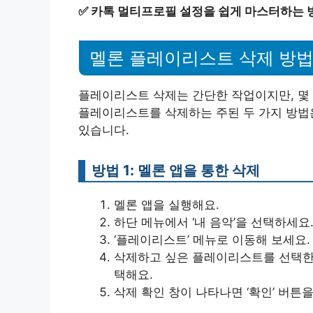
✅
카톡 멀티프로필 설정을 쉽게 마스터하는 
멜론 플레이리스트 삭제 방
플레이리스트 삭제는 간단한 작업이지만, 몇 
플레이리스트를 삭제하는 주된 두 가지 방법
있습니다.
방법 1: 멜론 앱을 통한 삭제
멜론 앱을 실행해요.
하단 메뉴에서 ‘내 음악’을 선택하세요
‘플레이리스트’ 메뉴로 이동해 보세요.
삭제하고 싶은 플레이리스트를 선택한 후
택해요.
삭제 확인 창이 나타나면 ‘확인’ 버튼