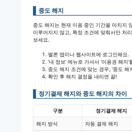
중도 해지
중도 해지는 현재 이용 중인 기간을 마치지 
이루어지지 않고, 특정 조건에 맞춰서만 처리
보세요.
멜론 앱이나 웹사이트에 로그인해요.
‘내 정보’ 메뉴로 가셔서 ‘이용권 해지’
중도 해지 조건에 맞는 경우, ‘중도 
확인 후 해지 결정을 내리면 끝!
정기결제 해지와 중도 해지의 차이
구분
정기결제 해지
해지 방식
자동 결제 해지