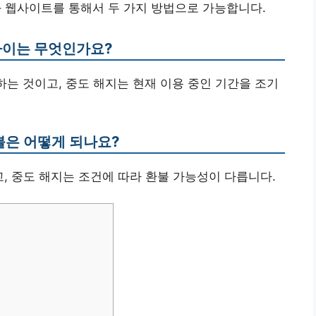
와 웹사이트를 통해서 두 가지 방법으로 가능합니다.
 차이는 무엇인가요?
하는 것이고, 중도 해지는 현재 이용 중인 기간을 조기
환불은 어떻게 되나요?
고, 중도 해지는 조건에 따라 환불 가능성이 다릅니다.