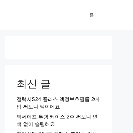
홈
최신 글
갤럭시S24 플러스 액정보호필름 2매
입 써보니 딱이에요
맥세이프 투명 케이스 2주 써보니 변
색 없이 슬림해요