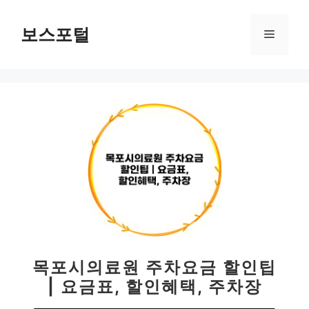
컨
텐
보스포털
메
츠
로
뉴
건
너
뛰
기
목포시의료원 주차요금 할인팁
| 요금표, 할인혜택, 주차장