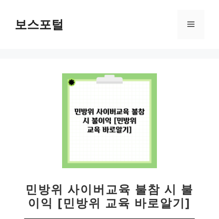
컨
텐
보스포털
메
츠
로
뉴
건
너
뛰
기
민방위 사이버교육 불참 시 불
이익 [민방위 교육 바로알기]