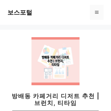
컨
텐
보스포털
메
츠
로
뉴
건
너
뛰
기
방배동 카페거리 디저트 추천 |
브런치, 티타임