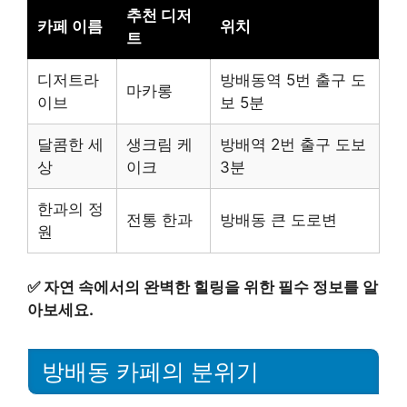
추천 디저
카페 이름
위치
트
디저트라
방배동역 5번 출구 도
마카롱
이브
보 5분
달콤한 세
생크림 케
방배역 2번 출구 도보
상
이크
3분
한과의 정
전통 한과
방배동 큰 도로변
원
✅
자연 속에서의 완벽한 힐링을 위한 필수 정보를 알
아보세요.
방배동 카페의 분위기