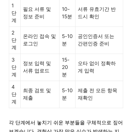
1
필요 서류 및
10-
서류 유효기간 반
단
정보 준비
15분
드시 확인
계
2
온라인 접속 및
5-10
공인인증서 또는
단
로그인
분
간편인증 준비
계
3
15-
정보 입력 및
오타 없이 정확하
단
20
서류 업로드
게 입력
계
분
4
최종 검토 및
5-10
제출 전 모든 항목
단
제출
분
재확인
계
각 단계에서 놓치기 쉬운 부분들을 구체적으로 짚어
보겠습니다. 경험상 가장 많은 실수가 발생하는 지