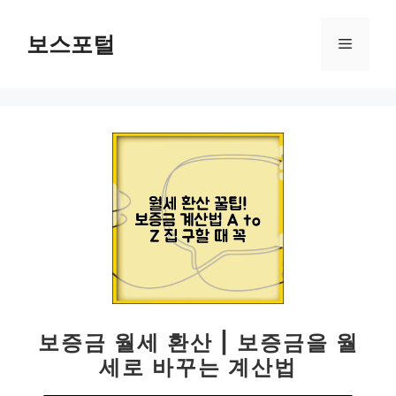
컨
텐
보스포털
메
츠
로
뉴
건
너
뛰
기
보증금 월세 환산 | 보증금을 월
세로 바꾸는 계산법