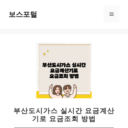
컨
텐
보스포털
메
츠
로
뉴
건
너
뛰
기
부산도시가스 실시간 요금계산
기로 요금조회 방법