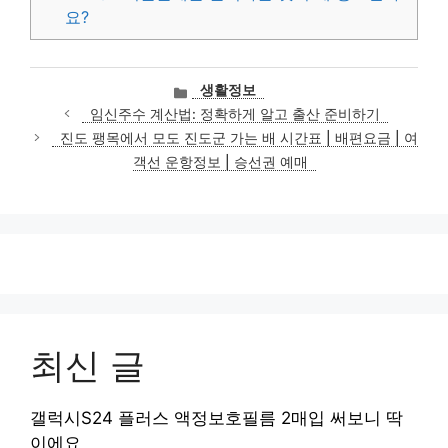
요?
카
생활정보
테
임신주수 계산법: 정확하게 알고 출산 준비하기
고
진도 팽목에서 모도 진도군 가는 배 시간표 | 배편요금 | 여
리
객선 운항정보 | 승선권 예매
최신 글
갤럭시S24 플러스 액정보호필름 2매입 써보니 딱
이에요