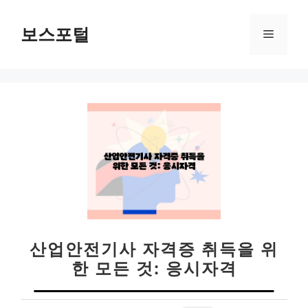
컨
텐
보스포털
메
츠
로
뉴
건
너
뛰
기
산업안전기사 자격증 취득을 위
한 모든 것: 응시자격