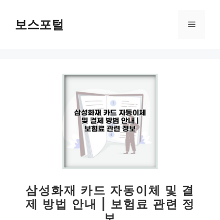
컨
텐
보스포털
메
츠
로
뉴
건
너
뛰
기
삼성화재 카드 자동이체 및 결
제 방법 안내 | 보험료 관련 정
보