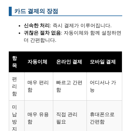
카드 결제의 장점
신속한 처리
: 즉시 결제가 이루어집니다.
귀찮은 절차 없음
: 자동이체와 함께 설정하면
더 간편합니다.
항
자동이체
온라인 결제
모바일 결제
목
편
매우 편리
빠르고 간편
어디서나 가
리
함
함
능
함
미
납
매우 유용
직접 관리
휴대폰으로
방
함
필요
간편함
지