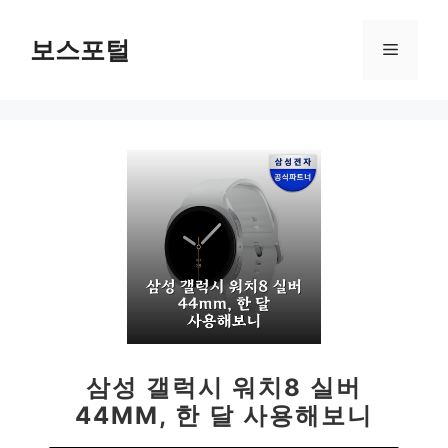
컨
텐
보스포털
메
츠
로
뉴
건
너
뛰
기
삼성 갤럭시 워치8 실버
44MM, 한 달 사용해보니