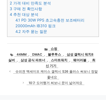
2
가격 대비 만족도 분석
3
구매 전 확인사항
4
추천 대상 분석
4.1
PD 30W PPS 초고속충전 보조배터리
20000mAh IB310 핑크
4.2
자주 묻는 질문
카
쇼핑
테
태
44MM
,
DMAC
,
블루투스
,
삼성 갤럭시 워치8
고
그
실버
,
삼성 공식 파트너
,
스마트워치
,
웨어러블
,
최
리
신 기기
슈피겐 맥세이프 케이스 갤럭시 S26 플러스 써보니 정말
좋네요
10구 도어행거 써보니 문이 넓어져요