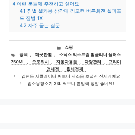
4
이런 분들께 추천하고 싶어요
4.1
짐벌 셀카봉 삼각대 리모컨 버튼회전 셀피포
드 짐벌 1X
4.2
자주 묻는 질문
카
쇼핑
테
태
광택
,
깨끗한휠
,
소낙스 익스트림 휠클리너 플러스
고
그
750ML
,
오토워시
,
자동차용품
,
차량관리
,
프리미
리
엄세정
,
휠세정제
앱연동 서큘레이터 써보니 저소음 초절전 신세계예요
업소용청소기 23L 써보니 흡입력 정말 좋네요!