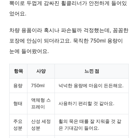
뽁이로 두껍게 감싸진 휠클리너가 안전하게 들어있
었어요.
차량 용품이라 혹시나 파손될까 걱정했는데, 꼼꼼한
포장에 안심이 되더라고요. 묵직한 750ml 용량이
눈에 들어왔어요.
항목
사양
느낀 점
용량
750ml
넉넉한 용량에 마음이 든든해요.
액체형 스
형태
사용하기 편리할 것 같아요.
프레이
주요
산성 세정
휠의 묵은 때를 잘 지워줄 것 같
성분
성분
은 기대감이 들어요.