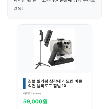
려요!
짐벌 셀카봉 삼각대 리모컨 버튼
회전 셀피포드 짐벌 1X
아라리 araree
59,000원