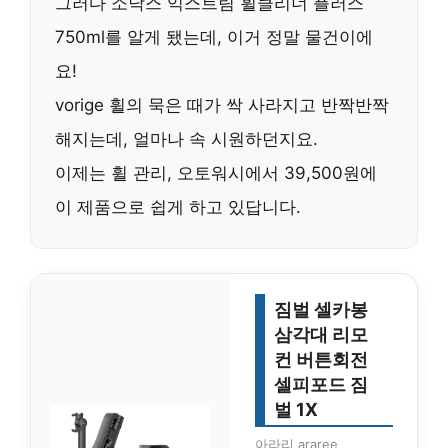
그러다
소낙스 익스트림 휠클리너 플러스
750ml
를 알게 됐는데, 이거 정말 물건이에
요!
vorige 휠의 묵은 때가 싹 사라지고 반짝반짝
해지는데, 얼마나 속 시원하던지요.
이제는 휠 관리,
오토워시
에서
39,500원
에
이 제품으로 쉽게 하고 있답니다.
짐벌 셀카봉
삼각대 리모
컨 버튼회전
셀피포드 짐
벌 1X
아라리 araree