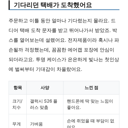
기다리던 택배가 도착했어요
주문하고 이틀 동안 얼마나 기다렸는지 몰라요. 드
디어 택배 도착 문자를 받고 뛰어나가서 받았죠. 박
스를 열어보는데 설렜어요.
전자제품
이라 혹시나 파
손될까 걱정했는데, 꼼꼼한 에어캡 포장에 안심이
되더라고요. 투명 케이스가 은은하게 빛나는 첫인상
에 벌써부터 기대감이 차올랐어요.
항목
사양
느낀 점
크기/
갤럭시 S26 플
핸드폰에 딱 맞는 느낌이
치수
러스 맞춤
좋아요.
손에 쥐었을 때 부담이 없
무게
가벼움
어요.