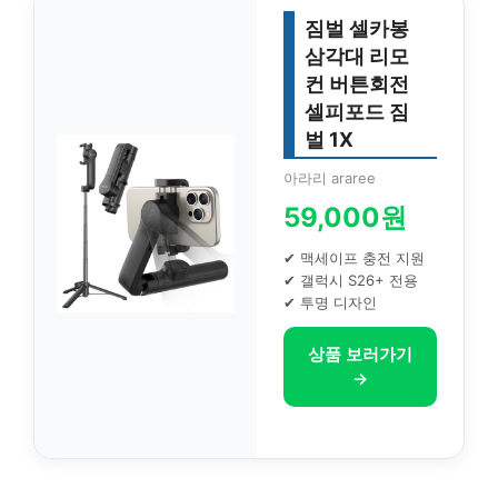
짐벌 셀카봉
삼각대 리모
컨 버튼회전
셀피포드 짐
벌 1X
아라리 araree
59,000원
✔ 맥세이프 충전 지원
✔ 갤럭시 S26+ 전용
✔ 투명 디자인
상품 보러가기
→