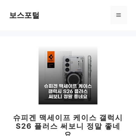
컨
텐
보스포털
메
츠
로
뉴
건
너
뛰
기
슈피겐 맥세이프 케이스 갤럭시
S26 플러스 써보니 정말 좋네
요