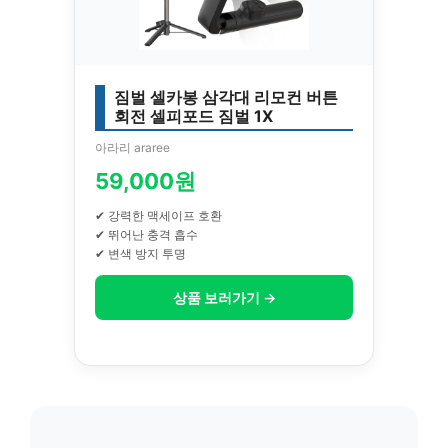
짐벌 셀카봉 삼각대 리모컨 버튼
회전 셀피포드 짐벌 1X
아라리 araree
59,000원
✔ 강력한 맥세이프 호환
✔ 뛰어난 충격 흡수
✔ 변색 방지 투명
상품 보러가기 →