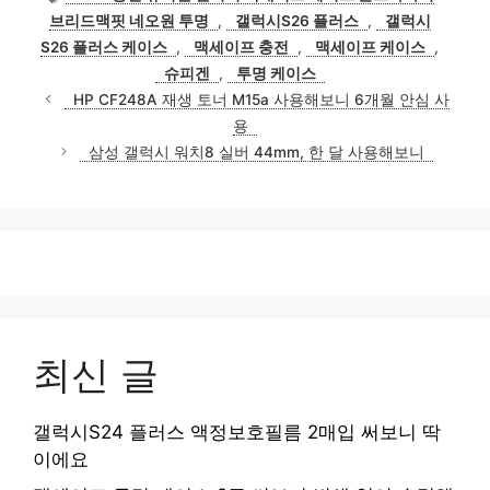
고
그
브리드맥핏 네오원 투명
,
갤럭시S26 플러스
,
갤럭시
리
S26 플러스 케이스
,
맥세이프 충전
,
맥세이프 케이스
,
슈피겐
,
투명 케이스
HP CF248A 재생 토너 M15a 사용해보니 6개월 안심 사
용
삼성 갤럭시 워치8 실버 44mm, 한 달 사용해보니
최신 글
갤럭시S24 플러스 액정보호필름 2매입 써보니 딱
이에요