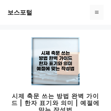
컨
텐
보스포털
메
츠
로
뉴
건
너
뛰
기
시제 축문 쓰는 방법 완벽 가이
드 | 한자 표기와 의미 | 예절에
맞는 작성법