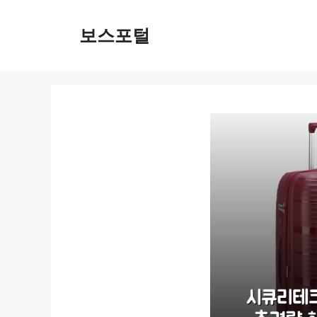
컨
텐
보스포털
츠
로
건
너
뛰
기