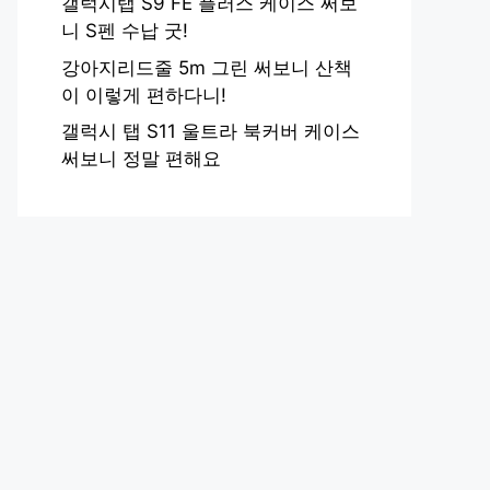
갤럭시탭 S9 FE 플러스 케이스 써보
니 S펜 수납 굿!
강아지리드줄 5m 그린 써보니 산책
이 이렇게 편하다니!
갤럭시 탭 S11 울트라 북커버 케이스
써보니 정말 편해요