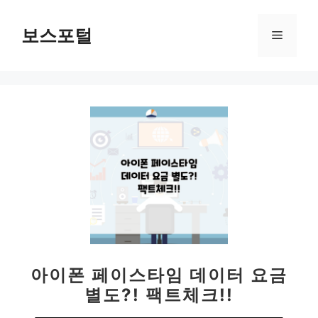
컨
텐
보스포털
메
츠
로
뉴
건
너
뛰
기
아이폰 페이스타임 데이터 요금
별도?! 팩트체크!!