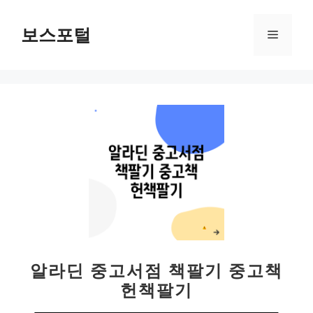
컨
텐
보스포털
메
츠
로
뉴
건
너
뛰
기
알라딘 중고서점 책팔기 중고책
헌책팔기