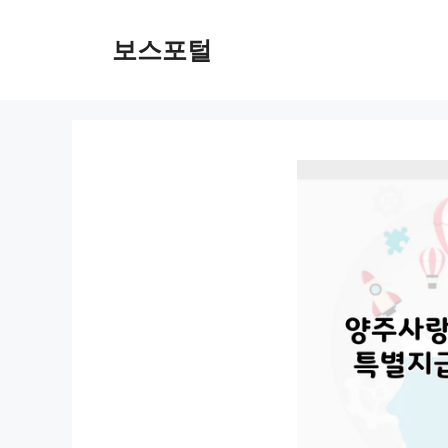
컨
텐
보스포털
츠
로
건
너
뛰
기