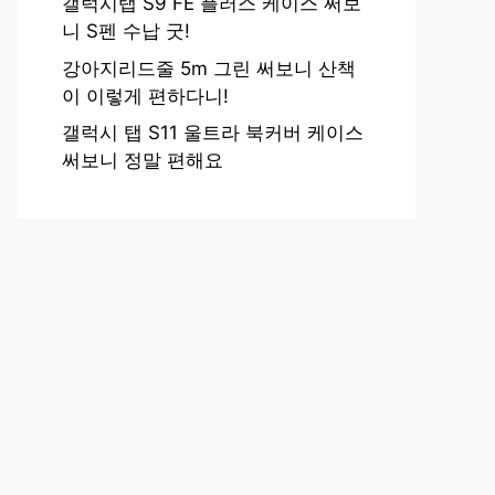
갤럭시탭 S9 FE 플러스 케이스 써보
니 S펜 수납 굿!
강아지리드줄 5m 그린 써보니 산책
이 이렇게 편하다니!
갤럭시 탭 S11 울트라 북커버 케이스
써보니 정말 편해요