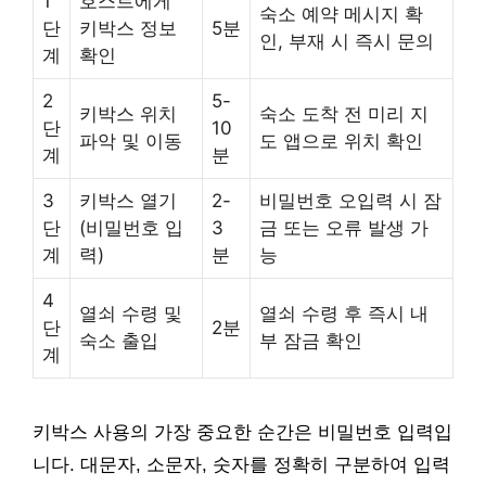
1
호스트에게
숙소 예약 메시지 확
단
키박스 정보
5분
인, 부재 시 즉시 문의
계
확인
2
5-
키박스 위치
숙소 도착 전 미리 지
단
10
파악 및 이동
도 앱으로 위치 확인
계
분
3
키박스 열기
2-
비밀번호 오입력 시 잠
단
(비밀번호 입
3
금 또는 오류 발생 가
계
력)
분
능
4
열쇠 수령 및
열쇠 수령 후 즉시 내
단
2분
숙소 출입
부 잠금 확인
계
키박스 사용의 가장 중요한 순간은 비밀번호 입력입
니다. 대문자, 소문자, 숫자를 정확히 구분하여 입력