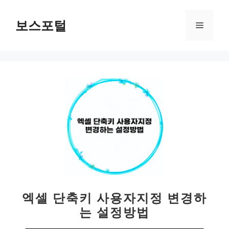
컨
텐
보스포털
메
츠
로
뉴
건
너
뛰
기
엑셀 단축키 사용자지정 변경하
는 설정방법