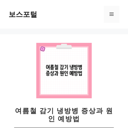
컨
텐
보스포털
메
츠
로
뉴
건
너
뛰
기
여름철 감기 냉방병 증상과 원
인 예방법