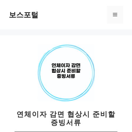
컨
텐
보스포털
메
츠
로
뉴
건
너
뛰
기
연체이자 감면 협상시 준비할
증빙서류