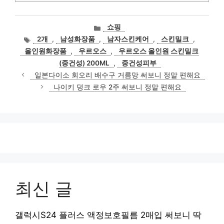
카
쇼핑
테
태
2개
,
남성화장품
,
남자스킨케어
,
스킨밀크
,
고
그
올인원화장품
,
우르오스
,
우르오스 올인원 스킨밀크
리
(중건성) 200ML
,
중건성피부
일본다이소 회오리 배수구 거름망 써보니 정말 편해요
나이키 덩크 로우 2주 써보니 정말 편해요
최신 글
갤럭시S24 플러스 액정보호필름 2매입 써보니 딱