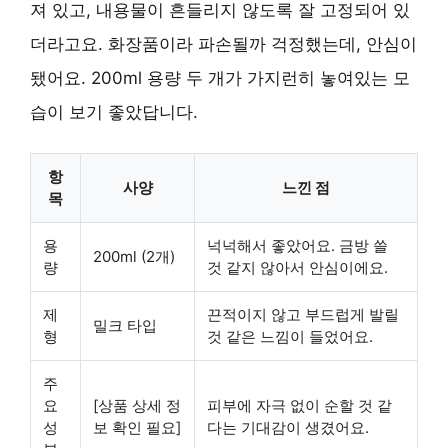
져 있고, 내용물이 흔들리지 않도록 잘 고정되어 있
더라고요. 화장품이라 파손될까 걱정했는데, 안심이
됐어요. 200ml 용량 두 개가 가지런히 놓여있는 모
습이 보기 좋았답니다.
항
사양
느낀 점
목
용
넉넉해서 좋았어요. 금방 쓸
200ml (2개)
량
것 같지 않아서 안심이에요.
제
끈적이지 않고 부드럽게 발릴
밀크 타입
형
것 같은 느낌이 들었어요.
주
요
[상품 상세 정
피부에 자극 없이 순할 것 같
성
보 확인 필요]
다는 기대감이 생겼어요.