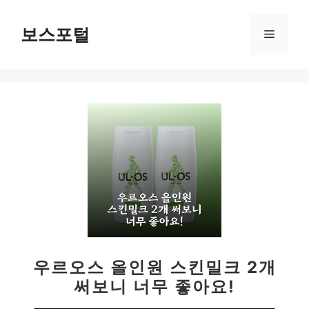
컨
텐
보스포털
메
츠
로
뉴
건
너
뛰
기
우르오스 올인원 스킨밀크 2개
써보니 너무 좋아요!