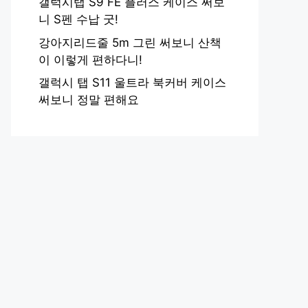
갤럭시탭 S9 FE 플러스 케이스 써보
니 S펜 수납 굿!
강아지리드줄 5m 그린 써보니 산책
이 이렇게 편하다니!
갤럭시 탭 S11 울트라 북커버 케이스
써보니 정말 편해요