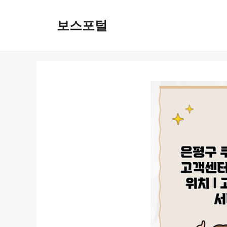
컨
텐
보스포털
츠
로
건
너
뛰
기