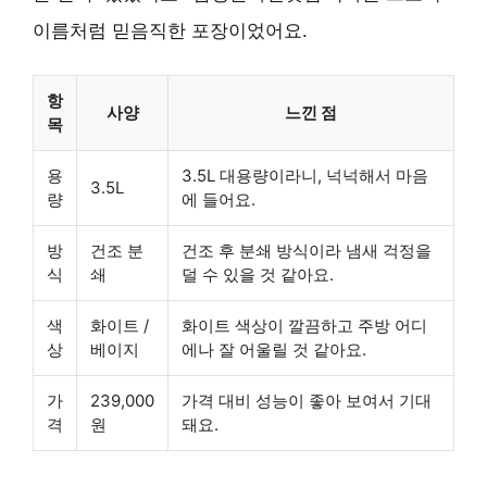
이름처럼 믿음직한 포장이었어요.
항
사양
느낀 점
목
용
3.5L 대용량이라니, 넉넉해서 마음
3.5L
량
에 들어요.
방
건조 분
건조 후 분쇄 방식이라 냄새 걱정을
식
쇄
덜 수 있을 것 같아요.
색
화이트 /
화이트 색상이 깔끔하고 주방 어디
상
베이지
에나 잘 어울릴 것 같아요.
가
239,000
가격 대비 성능이 좋아 보여서 기대
격
원
돼요.