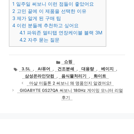
1
일주일 써보니 이런 점들이 좋았어요
2
고민 끝에 이 제품을 선택한 이유
3
제가 알게 된 구매 팁
4
이런 분들께 추천하고 싶어요
4.1
파워존 멀티탭 연장케이블 블랙 3M
4.2
자주 묻는 질문
카
쇼핑
테
태
3.5L
,
AI퓨어
,
건조분쇄
,
대용량
,
베이지
,
고
그
삼성온라인닷컴
,
음식물처리기
,
화이트
리
마샬 미들톤 2 써보니 왜 명품인지 알겠어요!
GIGABYTE GS27QA 써보니 180Hz 게이밍 모니터 리얼
후기