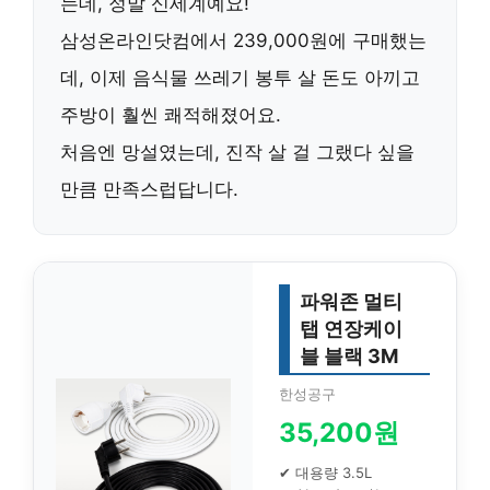
는데, 정말 신세계예요!
삼성온라인닷컴에서 239,000원에 구매했는
데, 이제 음식물 쓰레기 봉투 살 돈도 아끼고
주방이 훨씬 쾌적해졌어요.
처음엔 망설였는데,
진작 살 걸 그랬다
싶을
만큼 만족스럽답니다.
파워존 멀티
탭 연장케이
블 블랙 3M
한성공구
35,200원
✔ 대용량 3.5L