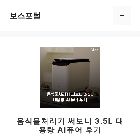
컨
텐
보스포털
메
츠
로
뉴
건
너
뛰
기
음식물처리기 써보니 3.5L 대
용량 AI퓨어 후기