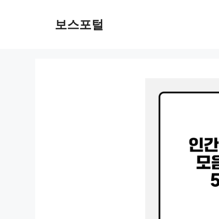
컨
텐
보스포털
츠
로
건
너
뛰
기