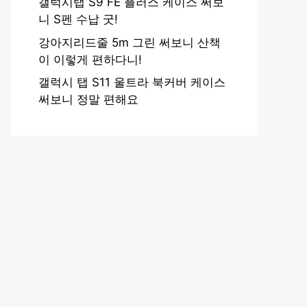
갤럭시탭 S9 FE 플러스 케이스 써보
니 S펜 수납 굿!
강아지리드줄 5m 그린 써보니 산책
이 이렇게 편하다니!
갤럭시 탭 S11 울트라 북커버 케이스
써보니 정말 편해요