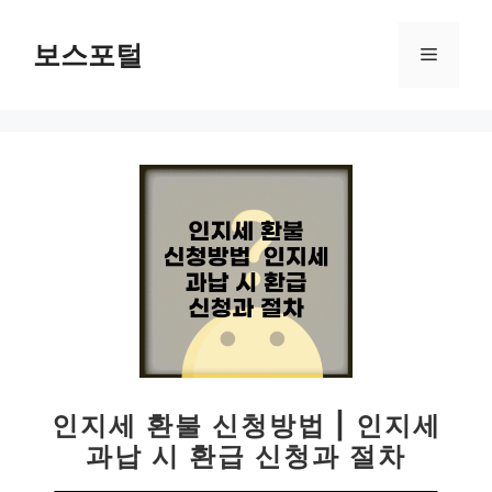
컨
텐
보스포털
메
츠
로
뉴
건
너
뛰
기
인지세 환불 신청방법 | 인지세
과납 시 환급 신청과 절차