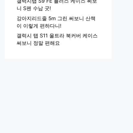
갤럭시탭 S9 FE 플러스 케이스 써보
니 S펜 수납 굿!
강아지리드줄 5m 그린 써보니 산책
이 이렇게 편하다니!
갤럭시 탭 S11 울트라 북커버 케이스
써보니 정말 편해요