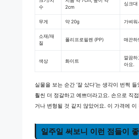
크기/치
지름 약 7cm, 높이 약
싱크대 
수
2cm
무게
약 20g
가벼워
소재/재
폴리프로필렌 (PP)
매끈하면
질
깔끔하고
색상
화이트
아요.
실물을 보는 순간 ‘잘 샀다’는 생각이 번쩍 
훨씬 더 정갈하고 예쁘더라고요. 손으로 직접
거나 변형될 것 같지 않았어요. 이 가격에 
일주일 써보니 이런 점들이 