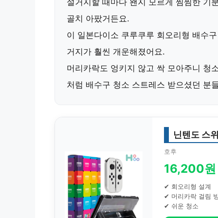
설거지할 때마다 왠지 모르게 찜찜한 기분
골치 아팠거든요.
이
일본다이소 쿠루쿠루 회오리형 배수구
거지가 훨씬 개운해졌어요.
머리카락도 엉키지 않고 싹 모아주니 청소
처럼 배수구 청소 스트레스 받으셨던 분들
닌텐도 스위
호후
16,200원
✔ 회오리형 설계
✔ 머리카락 걸림 
✔ 쉬운 청소