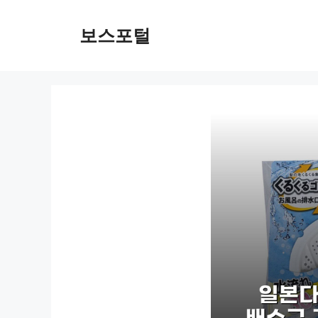
컨
텐
보스포털
츠
로
건
너
뛰
기