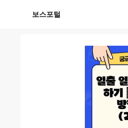
컨
텐
보스포털
츠
로
건
너
뛰
기