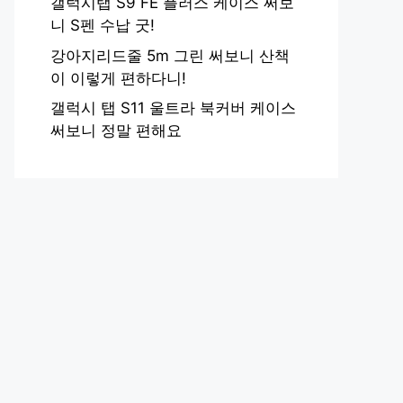
갤럭시탭 S9 FE 플러스 케이스 써보
니 S펜 수납 굿!
강아지리드줄 5m 그린 써보니 산책
이 이렇게 편하다니!
갤럭시 탭 S11 울트라 북커버 케이스
써보니 정말 편해요