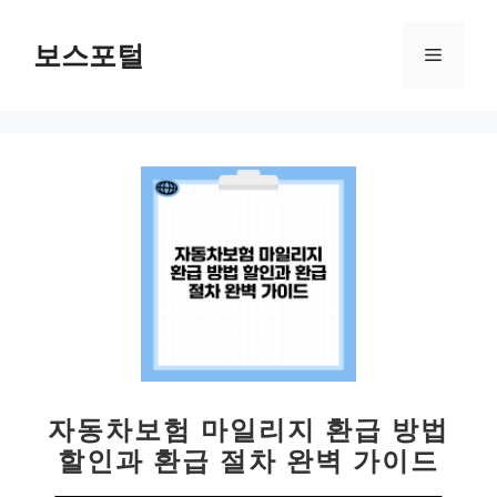
컨
텐
보스포털
메
츠
로
뉴
건
너
뛰
기
자동차보험 마일리지 환급 방법
할인과 환급 절차 완벽 가이드